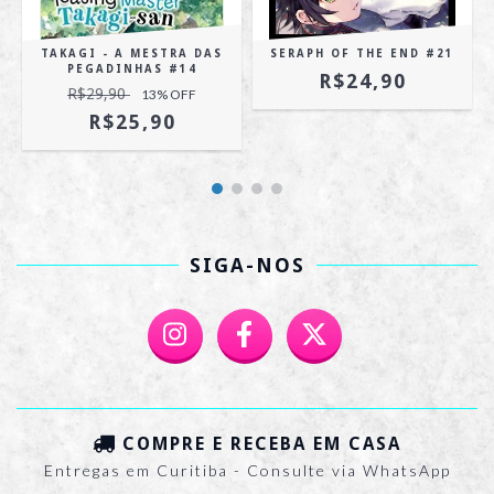
TAKAGI - A MESTRA DAS
SERAPH OF THE END #21
3
PEGADINHAS #14
R$24,90
R$29,90
13
% OFF
R$25,90
SIGA-NOS
COMPRE E RECEBA EM CASA
Entregas em Curitiba - Consulte via WhatsApp