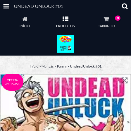
UNDEAD UNLOCK #01
0
INÍCIO
PRODUTOS
CARRINHO
Início
>
Mangás
>
Panini
>
Undead Unlock #01
OFERTA
LIMITADA!!!