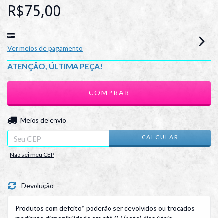
R$75,00
Ver meios de pagamento
ATENÇÃO, ÚLTIMA PEÇA!
ALTERAR CEP
Entregas para o CEP:
Meios de envio
CALCULAR
Não sei meu CEP
Devolução
Produtos com defeito* poderão ser devolvidos ou trocados
mediante disponibilidade em até 07 (sete) dias úteis.