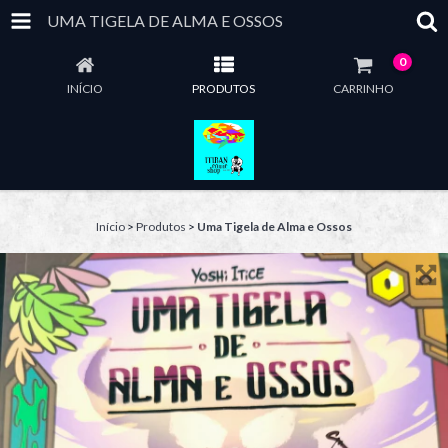
UMA TIGELA DE ALMA E OSSOS
0
INÍCIO
PRODUTOS
CARRINHO
Início
>
Produtos
>
Uma Tigela de Alma e Ossos