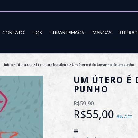
CONTATO
HQS
ITIBAN ESMAGA
MANGÁS
LITERA
Início
>
Literatura
>
Literatura brasileira
>
Um útero é do tamanho de um punho
UM ÚTERO É
PUNHO
R$59,90
R$55,00
8
% OFF