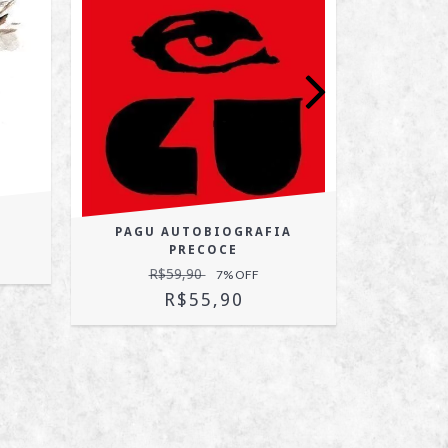
PAGU AUTOBIOGRAFIA
QUANDO
PRECOCE
R
R$59,90
7
% OFF
R$55,90