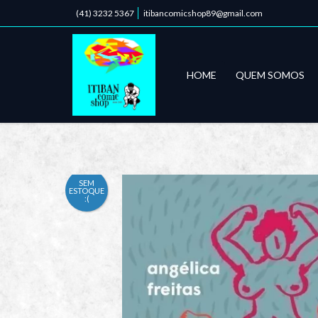
(41) 3232 5367
itibancomicshop89@gmail.com
HOME
QUEM SOMOS
SEM
ESTOQUE
:(