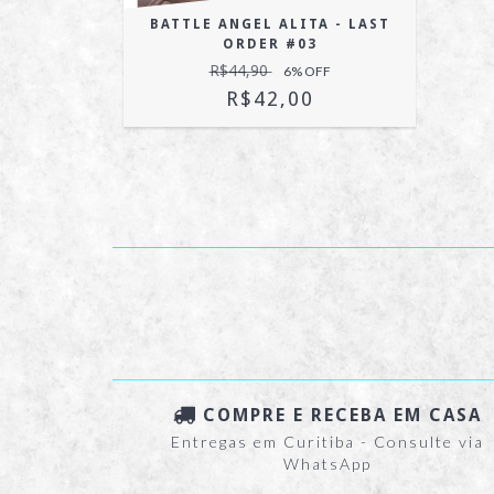
A - LAST
BATTLE ANGEL ALITA - LAST
2
ORDER #03
R$44,90
OFF
6
% OFF
R$42,00
COMPRE E RECEBA EM CASA
Entregas em Curitiba - Consulte via
WhatsApp