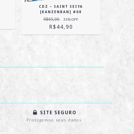
CDZ – SAINT SEIYA
FRUI
[KANZENBAN] #08
R
R$65,00
31
% OFF
R$44,90
SITE SEGURO
Protegemos seus dados