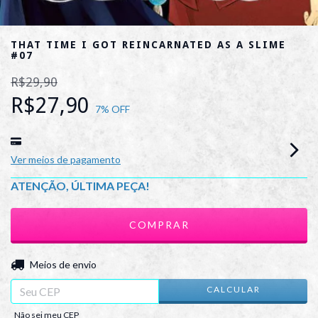
THAT TIME I GOT REINCARNATED AS A SLIME
#07
R$29,90
R$27,90
7
% OFF
Ver meios de pagamento
ATENÇÃO, ÚLTIMA PEÇA!
ALTERAR CEP
Entregas para o CEP:
Meios de envio
CALCULAR
Não sei meu CEP