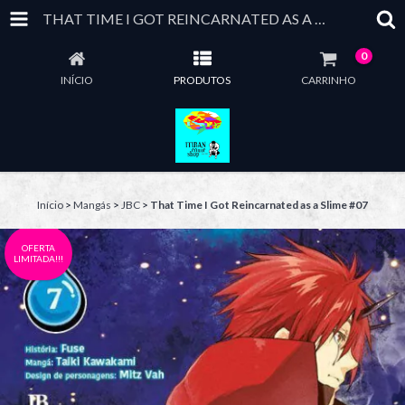
THAT TIME I GOT REINCARNATED AS A SLIME #07
0
INÍCIO
PRODUTOS
CARRINHO
Início
>
Mangás
>
JBC
>
That Time I Got Reincarnated as a Slime #07
OFERTA
LIMITADA!!!