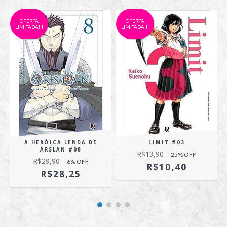
OFERTA
OFERTA
LIMITADA!!!
LIMITADA!!!
A HERÓICA LENDA DE
LIMIT #03
ARSLAN #08
R$13,90
25
% OFF
R$29,90
6
% OFF
R$10,40
R$28,25