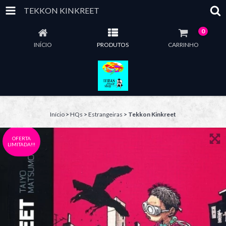
TEKKON KINKREET
0
INÍCIO
PRODUTOS
CARRINHO
Início
>
HQs
>
Estrangeiras
>
Tekkon Kinkreet
OFERTA
LIMITADA!!!