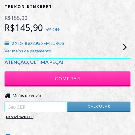
TEKKON KINKREET
R$155,00
R$145,90
6
% OFF
2
X DE
R$72,95
SEM JUROS
Ver meios de pagamento
ATENÇÃO, ÚLTIMA PEÇA!
ALTERAR CEP
Entregas para o CEP:
Meios de envio
CALCULAR
Não sei meu CEP