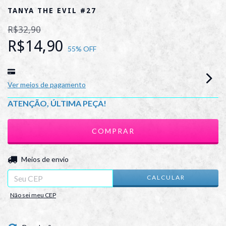
TANYA THE EVIL #27
R$32,90
R$14,90
55
% OFF
Ver meios de pagamento
ATENÇÃO, ÚLTIMA PEÇA!
ALTERAR CEP
Entregas para o CEP:
Meios de envio
CALCULAR
Não sei meu CEP