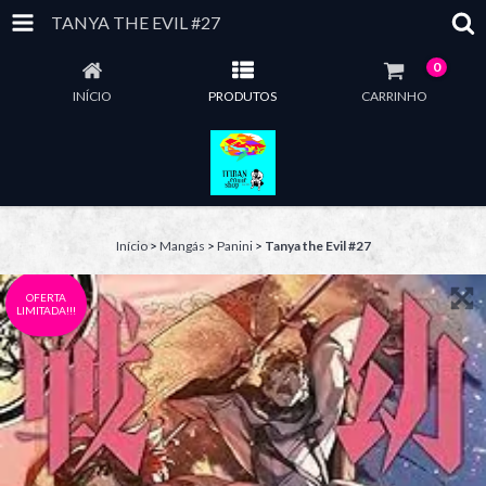
TANYA THE EVIL #27
0
INÍCIO
PRODUTOS
CARRINHO
Início
>
Mangás
>
Panini
>
Tanya the Evil #27
OFERTA
LIMITADA!!!