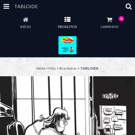
TABLOIDE
0
INÍCIO
PRODUTOS
CARRINHO
Início
>
HQs
>
Brasileiras
>
TABLOIDE