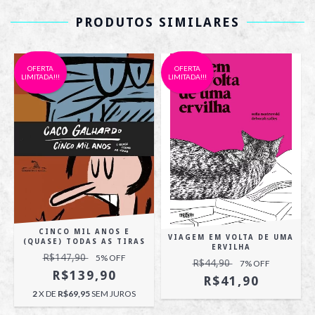
PRODUTOS SIMILARES
OFERTA
OFERTA
LIMITADA!!!
LIMITADA!!!
CINCO MIL ANOS E
VIAGEM EM VOLTA DE UMA
(QUASE) TODAS AS TIRAS
ERVILHA
R$147,90
5
% OFF
R$44,90
7
% OFF
R$139,90
R$41,90
2
X DE
R$69,95
SEM JUROS