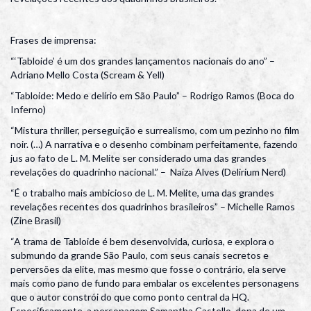
Frases de imprensa:
“‘Tabloide’ é um dos grandes lançamentos nacionais do ano” –
Adriano Mello Costa (Scream & Yell)
“Tabloide: Medo e delírio em São Paulo” – Rodrigo Ramos (Boca do
Inferno)
“Mistura thriller, perseguição e surrealismo, com um pezinho no film
noir. (…) A narrativa e o desenho combinam perfeitamente, fazendo
jus ao fato de L. M. Melite ser considerado uma das grandes
revelações do quadrinho nacional.” – Naíza Alves (Delirium Nerd)
“É o trabalho mais ambicioso de L. M. Melite, uma das grandes
revelações recentes dos quadrinhos brasileiros” – Michelle Ramos
(Zine Brasil)
“A trama de Tabloide é bem desenvolvida, curiosa, e explora o
submundo da grande São Paulo, com seus canais secretos e
perversões da elite, mas mesmo que fosse o contrário, ela serve
mais como pano de fundo para embalar os excelentes personagens
que o autor constrói do que como ponto central da HQ.
Especificamente, a personagem Samantha Castello, dona de um