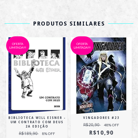
PRODUTOS SIMILARES
OFERTA
OFERTA
LIMITADA!!!
LIMITADA!!!
BIBLIOTECA WILL EISNER -
VINGADORES #23
UM CONTRATO COM DEUS
R$20,90
48
% OFF
2A EDIÇÃO
R$10,90
R$189,90
8
% OFF