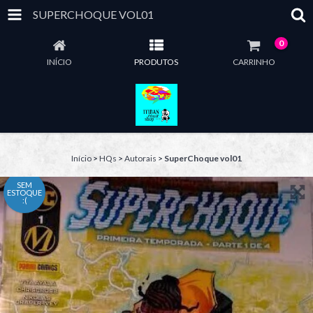
SUPERCHOQUE VOL01
0
INÍCIO
PRODUTOS
CARRINHO
Início
>
HQs
>
Autorais
>
SuperChoque vol01
SEM
ESTOQUE
:(