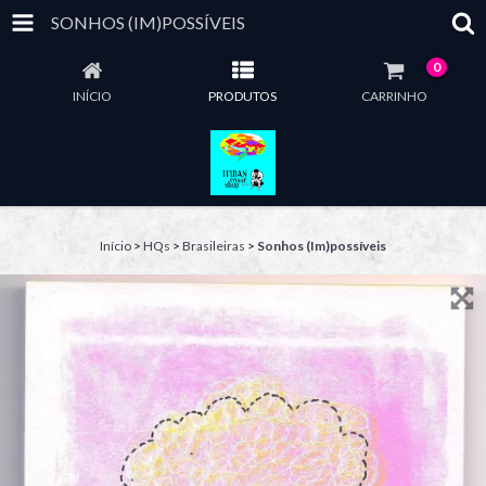
SONHOS (IM)POSSÍVEIS
0
INÍCIO
PRODUTOS
CARRINHO
Início
>
HQs
>
Brasileiras
>
Sonhos (Im)possíveis