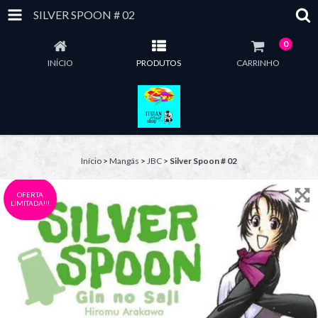
SILVER SPOON # 02
0
INÍCIO
PRODUTOS
CARRINHO
Início
>
Mangás
>
JBC
>
Silver Spoon # 02
OFERTA
LIMITADA!!!