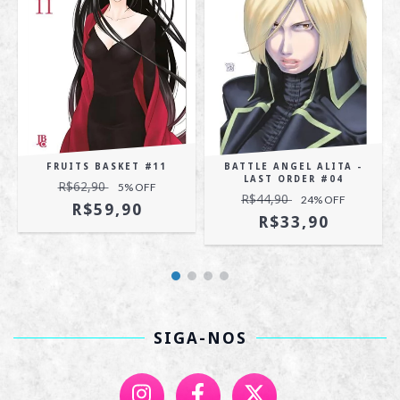
FRUITS BASKET #11
BATTLE ANGEL ALITA -
LAST ORDER #04
R$62,90
5
% OFF
R$44,90
24
% OFF
R$59,90
R$33,90
SIGA-NOS