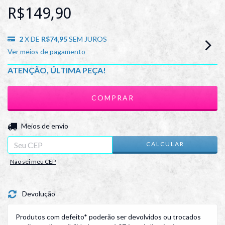
R$149,90
2
X DE
R$74,95
SEM JUROS
Ver meios de pagamento
ATENÇÃO, ÚLTIMA PEÇA!
ALTERAR CEP
Entregas para o CEP:
Meios de envio
CALCULAR
Não sei meu CEP
Devolução
Produtos com defeito* poderão ser devolvidos ou trocados