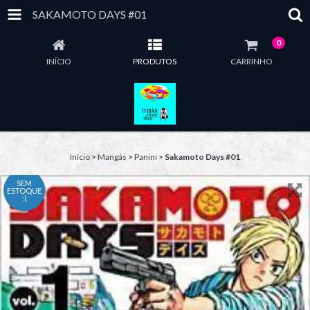
SAKAMOTO DAYS #01
0
INÍCIO
PRODUTOS
CARRINHO
Início
>
Mangás
>
Panini
>
Sakamoto Days #01
SEM
ESTOQUE
:(