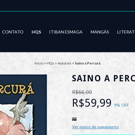
CONTATO
HQS
ITIBAN ESMAGA
MANGÁS
LITERA
Início
>
HQs
>
Autorais
>
Saino a Percurá
SAINO A PER
R$66,00
R$59,99
9
% OFF
Ver meios de pagamento