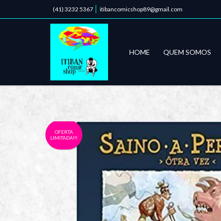
(41) 3232 5367
itibancomicshop89@gmail.com
HOME
QUEM SOMOS
OFERTA
LIMITADA!!!