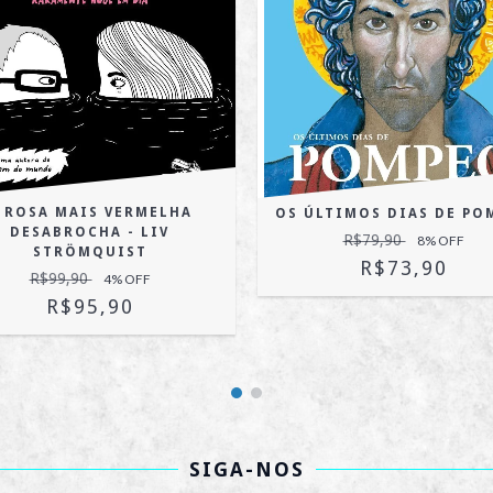
 ROSA MAIS VERMELHA
OS ÚLTIMOS DIAS DE PO
DESABROCHA - LIV
R$79,90
8
% OFF
STRÖMQUIST
R$73,90
R$99,90
4
% OFF
R$95,90
SIGA-NOS