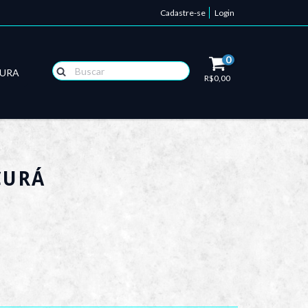
Cadastre-se
Login
0
TURA
R$0,00
CURÁ