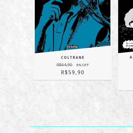
A
UÇÃO!
COLTRANE
R$64,90
OFF
8
% OFF
R$59,90