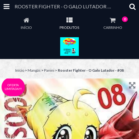
ROOSTER FIGHTER - O GALO LUTADOR - #08
0
INÍCIO
PRODUTOS
CARRINHO
Início
>
Mangás
>
Panini
>
Rooster Fighter - O Galo Lutador - #08
OFERTA
LIMITADA!!!