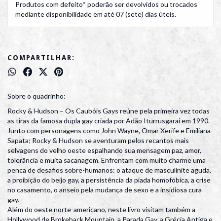
Produtos com defeito* poderão ser devolvidos ou trocados
mediante disponibilidade em até 07 (sete) dias úteis.
COMPARTILHAR:
Sobre o quadrinho:
Rocky & Hudson – Os Caubóis Gays reúne pela primeira vez todas
as tiras da famosa dupla gay criada por Adão Iturrusgarai em 1990.
Junto com personagens como John Wayne, Omar Xerife e Emiliana
Sapata; Rocky & Hudson se aventuram pelos recantos mais
selvagens do velho oeste espalhando sua mensagem paz, amor,
tolerância e muita sacanagem. Enfrentam com muito charme uma
penca de desafios sobre-humanos: o ataque de masculinite aguda,
a proibição do beijo gay, a persistência da piada homofóbica, a crise
no casamento, o anseio pela mudança de sexo e a insidiosa cura
gay.
Além do oeste norte-americano, neste livro visitam também a
Hollywood de Brokeback Mountain, a Parada Gay, a Grécia Antiga e