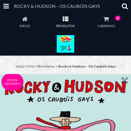
ROCKY & HUDSON – OS CAUBÓIS GAYS
0
INÍCIO
PRODUTOS
CARRINHO
Início
>
HQs
>
Brasileiras
>
Rocky & Hudson – Os Caubóis Gays
OFERTA
LIMITADA!!!