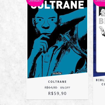
LIMITADA!!!
LIMITADA
BIBL
DE POMPEO
COLTRANE
C
R$64,90
OFF
8
% OFF
R$59,90