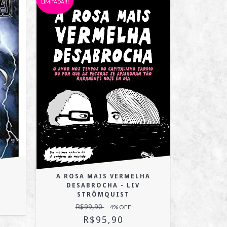
LIMITADA!!!
LIMITADA!!!
SAI
A ROSA MAIS VERMELHA
R
DESABROCHA - LIV
STRÖMQUIST
R$99,90
4
% OFF
R$95,90