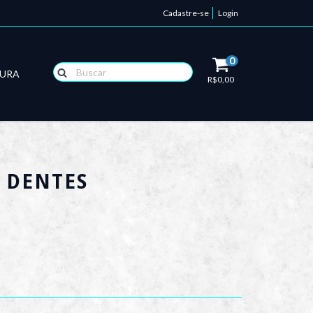
Cadastre-se
Login
0
TURA
R$0,00
- DENTES