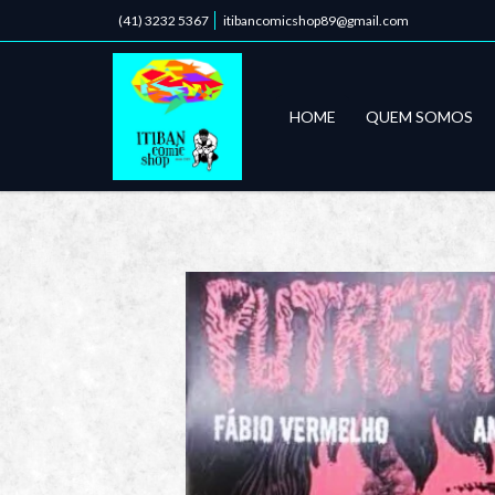
(41) 3232 5367
itibancomicshop89@gmail.com
HOME
QUEM SOMOS