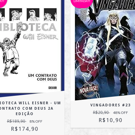
!!!
LIMITADA!!!
IOTECA WILL EISNER - UM
VINGADORES #23
ONTRATO COM DEUS 2A
R$20,90
48
% OFF
EDIÇÃO
R$10,90
R$189,90
8
% OFF
R$174,90