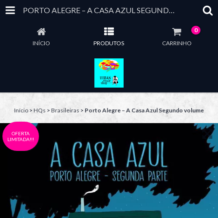
PORTO ALEGRE – A CASA AZUL SEGUNDO VOLUME
0
INÍCIO
PRODUTOS
CARRINHO
Início
>
HQs
>
Brasileiras
>
Porto Alegre – A Casa Azul Segundo volume
OFERTA
LIMITADA!!!