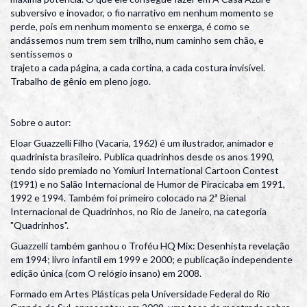
subversivo e inovador, o fio narrativo em nenhum momento se
perde, pois em nenhum momento se enxerga, é como se
andássemos num trem sem trilho, num caminho sem chão, e
sentíssemos o
trajeto a cada página, a cada cortina, a cada costura invisível.
Trabalho de gênio em pleno jogo.
Sobre o autor:
Eloar Guazzelli Filho (Vacaria, 1962) é um ilustrador, animador e
quadrinista brasileiro. Publica quadrinhos desde os anos 1990,
tendo sido premiado no Yomiuri International Cartoon Contest
(1991) e no Salão Internacional de Humor de Piracicaba em 1991,
1992 e 1994. Também foi primeiro colocado na 2ª Bienal
Internacional de Quadrinhos, no Rio de Janeiro, na categoria
"Quadrinhos".
Guazzelli também ganhou o Troféu HQ Mix: Desenhista revelação
em 1994; livro infantil em 1999 e 2000; e publicação independente
edição única (com O relógio insano) em 2008.
Formado em Artes Plásticas pela Universidade Federal do Rio