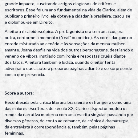
grande impacto, suscitando artigos elogiosos de críticos e
escritores. Esse foi um ano fundamental na vida de Clarice, além de
publicar o primeiro livro, ela obteve a cidadania brasileira, casou-se
e diplomou-se em Direito.
A leitura é caleidoscópica. A protagonista ora tem uma cor, ora
outra, conforme o momento (“real” ou onírico). As cores dançam no
enredo misturado ao cenário e às sensações da menina-mulher-
amante. Joana desfila na vida dos outros personagens, destilando o
veneno de víbora, instilado com ironia e respostas cruéis diante
dos fatos. A leitura também é lúdica, quando o leitor tenta
adivinhar o que a autora preparou páginas adiante e se surpreende
com o que presencia.
Sobre a autora:
Reconhecida pela crítica literária brasileira e estrangeira como uma
das maiores escritoras do século XX, Clarice Lispector mudou os
rumos da narrativa moderna com uma escrita singular, passando por
diversos gêneros, do conto ao romance, da crônica à dramaturgia,
da entrevista à correspondência e, também, pelas páginas
femininas.