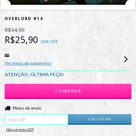
OVERLORD #14
R$34,90
R$25,90
26
% OFF
Ver meios de pagamento
ATENÇÃO, ÚLTIMA PEÇA!
ALTERAR CEP
Entregas para o CEP:
Meios de envio
CALCULAR
Não sei meu CEP