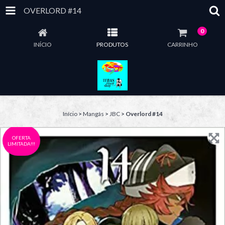
OVERLORD #14
0
INÍCIO
PRODUTOS
CARRINHO
Início
>
Mangás
>
JBC
>
Overlord #14
OFERTA
LIMITADA!!!