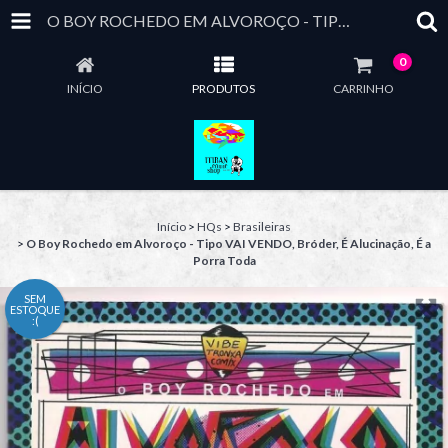
O BOY ROCHEDO EM ALVOROÇO - TIPO VAI VENDO, BRÓDER, É ALUCINAÇÃO, É A PORRA TODA
0
INÍCIO
PRODUTOS
CARRINHO
Início
>
HQs
>
Brasileiras
>
O Boy Rochedo em Alvoroço - Tipo VAI VENDO, Bróder, É Alucinação, É a
Porra Toda
SEM
ESTOQUE
:(