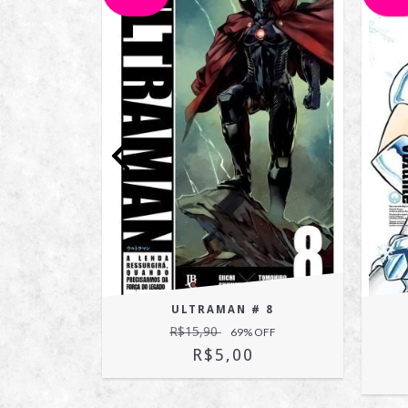
EIYA
ULTRAMAN # 8
 #08
R$15,90
69
% OFF
OFF
R$5,00