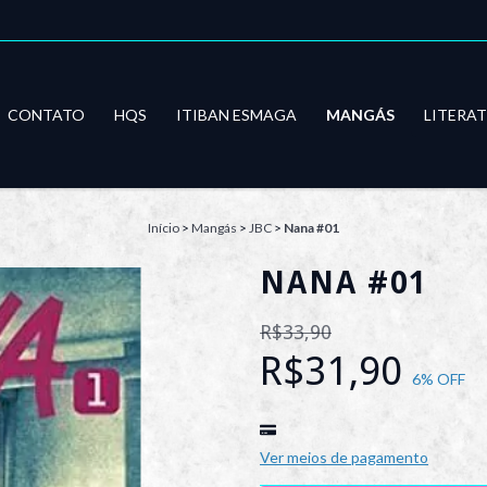
CONTATO
HQS
ITIBAN ESMAGA
MANGÁS
LITERA
Início
>
Mangás
>
JBC
>
Nana #01
NANA #01
R$33,90
R$31,90
6
% OFF
Ver meios de pagamento