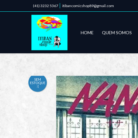
(41) 3232 5367
itibancomicshop89@gmail.com
HOME
QUEM SOMOS
SEM
ESTOQUE
:(