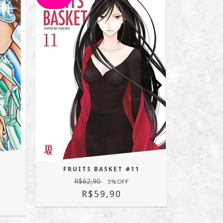
FRUITS BASKET #11
CDZ
[KA
R$62,90
5
% OFF
R$
R$59,90