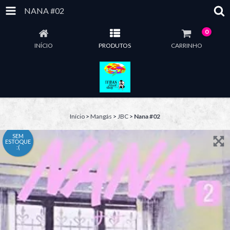
NANA #02
0
INÍCIO
PRODUTOS
CARRINHO
Início
>
Mangás
>
JBC
>
Nana #02
SEM
ESTOQUE
:(