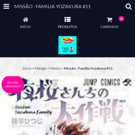
MISSÃO : FAMILIA YOZAKURA #11
0
INÍCIO
PRODUTOS
CARRINHO
Início
>
Mangás
>
Panini
>
Missão : Familia Yozakura #11
OFERTA
LIMITADA!!!