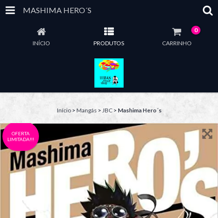
MASHIMA HERO´S
0
INÍCIO
PRODUTOS
CARRINHO
Início
>
Mangás
>
JBC
>
Mashima Hero´s
OFERTA
LIMITADA!!!