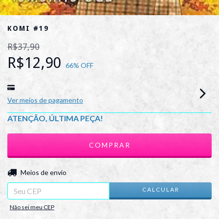
KOMI #19
R$37,90
R$12,90
66
% OFF
Ver meios de pagamento
ATENÇÃO, ÚLTIMA PEÇA!
ALTERAR CEP
Entregas para o CEP:
Meios de envio
CALCULAR
Não sei meu CEP