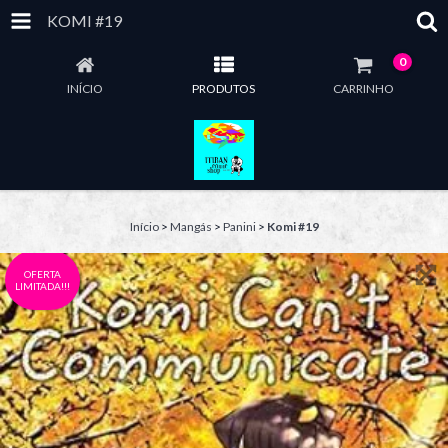
KOMI #19
0
INÍCIO
PRODUTOS
CARRINHO
Início
>
Mangás
>
Panini
>
Komi #19
OFERTA
LIMITADA!!!