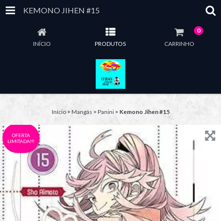
KEMONO JIHEN #15
0
INÍCIO
PRODUTOS
CARRINHO
Início
>
Mangás
>
Panini
>
Kemono Jihen #15
OFERTA
LIMITADA!!!