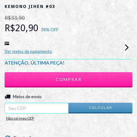
KEMONO JIHEN #03
R$33,90
R$20,90
38
% OFF
Ver meios de pagamento
ATENÇÃO, ÚLTIMA PEÇA!
ALTERAR CEP
Entregas para o CEP:
Meios de envio
CALCULAR
Não sei meu CEP