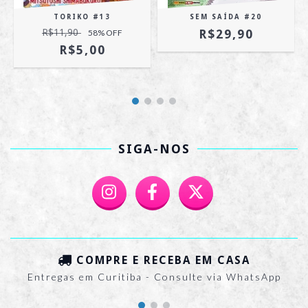
TORIKO #13
SEM SAÍDA #20
3
R$11,90
R$29,90
58
% OFF
R$5,00
SIGA-NOS
COMPRE E RECEBA EM CASA
Entregas em Curitiba - Consulte via WhatsApp