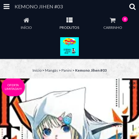
KEMONO JIHEN #03
0
INÍCIO
PRODUTOS
CARRINHO
Início
>
Mangás
>
Panini
>
Kemono Jihen #03
OFERTA
LIMITADA!!!