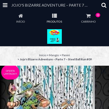
JOJO'S BIZARRE ADVENTURE – PARTE 7 – STEEL BALL RUN #09
0
INÍCIO
PRODUTOS
CARRINHO
Início
>
Mangás
>
Panini
>
Jojo's Bizarre Adventure – Parte 7 – Steel Ball Run #09
OFERTA
LIMITADA!!!