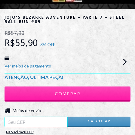
JOJO'S BIZARRE ADVENTURE – PARTE 7 – STEEL
BALL RUN #09
R$57,90
R$55,90
3
% OFF
Ver meios de pagamento
ATENÇÃO, ÚLTIMA PEÇA!
ALTERAR CEP
Entregas para o CEP:
Meios de envio
CALCULAR
Não sei meu CEP