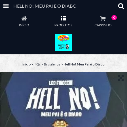
HELL NO! MEU PAI É O DIABO
0
INÍCIO
PRODUTOS
CARRINHO
Início
>
HQs
>
Brasileiras
>
Hell No! Meu Pai é o Diabo