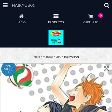
HAIKYU #01
0
INÍCIO
PRODUTOS
CARRINHO
Início
>
Mangás
>
JBC
>
Haikyu #01
SEM
ESTOQUE
:(