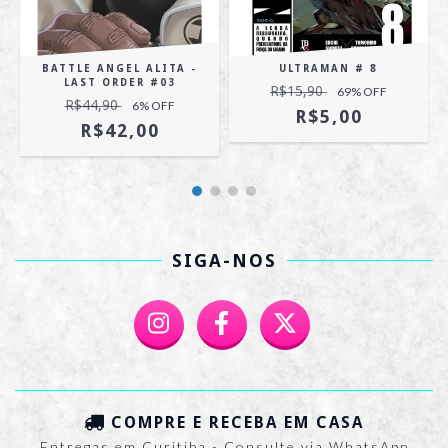
BATTLE ANGEL ALITA -
ULTRAMAN # 8
LAST ORDER #03
R$15,90
69
% OFF
R$44,90
6
% OFF
R$5,00
R$42,00
SIGA-NOS
COMPRE E RECEBA EM CASA
Entregas em Curitiba - Consulte via WhatsApp