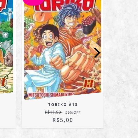
TORIKO #13
R$11,90
R$
58
% OFF
R$5,00