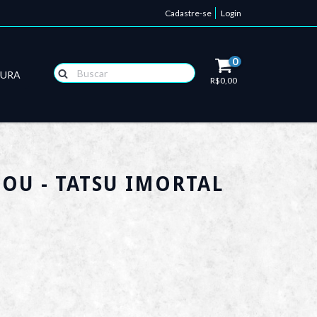
Cadastre-se
Login
0
TURA
R$0,00
U - TATSU IMORTAL