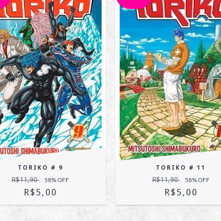
TORIKO # 9
TORIKO # 11
R$11,90
R$11,90
58
% OFF
58
% OFF
R$5,00
R$5,00