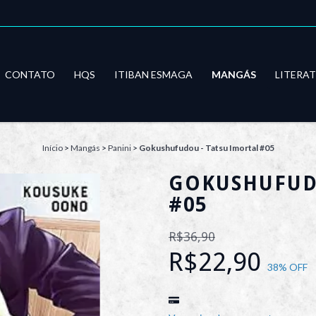
CONTATO
HQS
ITIBAN ESMAGA
MANGÁS
LITERA
Início
>
Mangás
>
Panini
>
Gokushufudou - Tatsu Imortal #05
GOKUSHUFUDO
#05
R$36,90
R$22,90
38
% OFF