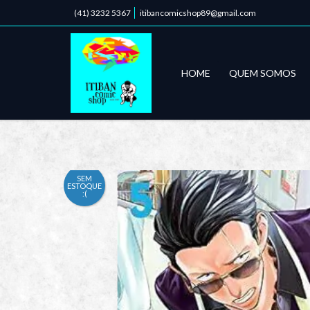
(41) 3232 5367
itibancomicshop89@gmail.com
HOME
QUEM SOMOS
SEM
ESTOQUE
:(