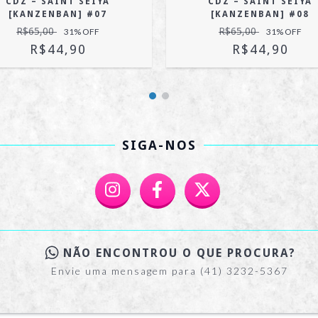
CDZ – SAINT SEIYA
CDZ – SAINT SEIYA
[KANZENBAN] #07
[KANZENBAN] #08
R$65,00
R$65,00
31
% OFF
31
% OFF
R$44,90
R$44,90
SIGA-NOS
NÃO ENCONTROU O QUE PROCURA?
Envie uma mensagem para (41) 3232-5367