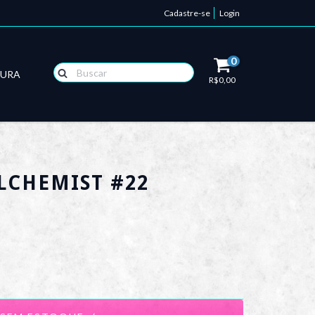
Cadastre-se
Login
0
TURA
R$0,00
LCHEMIST #22