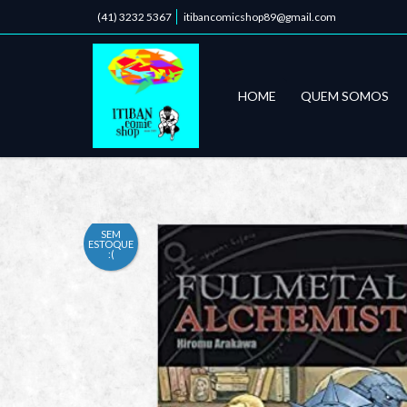
(41) 3232 5367
itibancomicshop89@gmail.com
HOME
QUEM SOMOS
SEM
ESTOQUE
:(