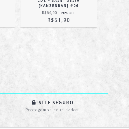
CDZ – SAINT SEIYA
U
[KANZENBAN] #06
R$
R$64,90
20
% OFF
R$51,90
SITE SEGURO
Protegemos seus dados