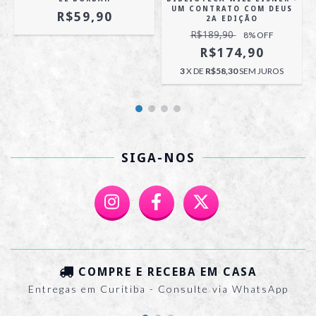
UM CONTRATO COM DEUS
R$59,90
2A EDIÇÃO
R$189,90
8
% OFF
R$174,90
3
X DE
R$58,30
SEM JUROS
SIGA-NOS
COMPRE E RECEBA EM CASA
Entregas em Curitiba - Consulte via WhatsApp