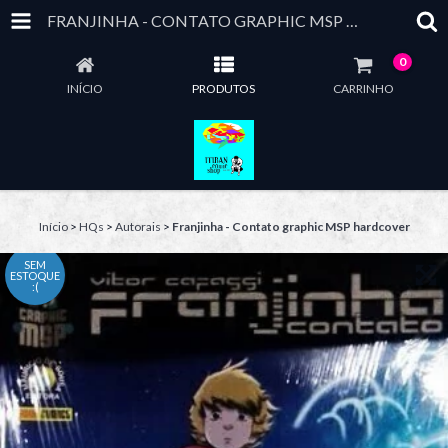
FRANJINHA - CONTATO GRAPHIC MSP HARDCOVER
0
INÍCIO
PRODUTOS
CARRINHO
Início
>
HQs
>
Autorais
>
Franjinha - Contato graphic MSP hardcover
SEM
ESTOQUE
:(