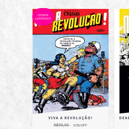
OFERTA
LIMITADA!!!
VIVA A REVOLUÇÃO!
DEA
R$99,90
OFF
11
% OFF