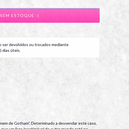
 ser devolvidos ou trocados mediante
 dias úteis.
omem de Gotham”. Determinado a desvendar este caso,
que um livro inestimável de outro mundo está no