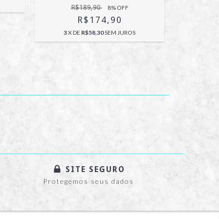
R$189,90
8
% OFF
R$174,90
3
X DE
R$58,30
SEM JUROS
SITE SEGURO
Protegemos seus dados