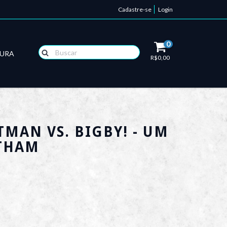
Cadastre-se
Login
0
TURA
R$0,00
TMAN VS. BIGBY! - UM
THAM