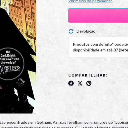
Ver meios de pagamento
Devolução
Produtos com defeito* poderão
disponibilidade em até 07 (sete)
COMPARTILHAR:
 são encontrados em Gotham. As ruas fervilham com rumores do “Lobis
 fumante inveterada seguindo seus passos. O Homem-Morcego descobre 