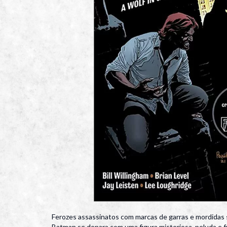
Ferozes assassinatos com marcas de garras e mordidas
Batman se depara com uma figura misteriosa, peluda e