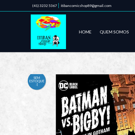
(41) 3232 5367
itibancomicshop89@gmail.com
HOME
QUEM SOMOS
SEM
ESTOQUE
:(