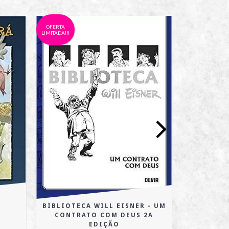
OFERTA
OFERTA
LIMITADA!!!
LIMITADA!!!
BIBLIOTECA WILL EISNER - UM
OS ÚLTIM
CONTRATO COM DEUS 2A
R
EDIÇÃO