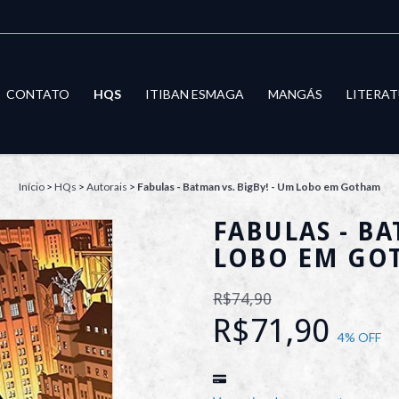
CONTATO
HQS
ITIBAN ESMAGA
MANGÁS
LITERA
Início
>
HQs
>
Autorais
>
Fabulas - Batman vs. BigBy! - Um Lobo em Gotham
FABULAS - BA
LOBO EM GO
R$74,90
R$71,90
4
% OFF