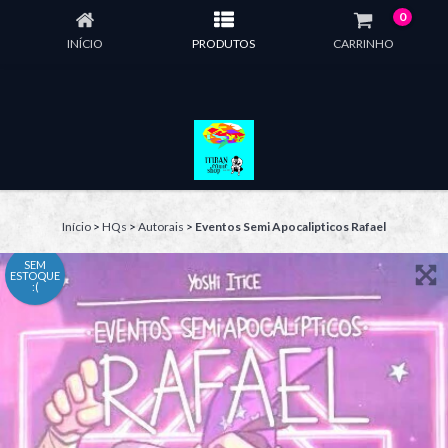
0
INÍCIO
PRODUTOS
CARRINHO
Início
>
HQs
>
Autorais
>
Eventos Semi Apocalipticos Rafael
SEM
ESTOQUE
:(