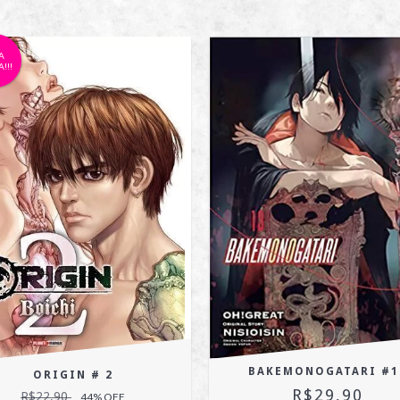
A
!!!
BAKEMONOGATARI #1
ORIGIN # 2
R$29,90
R$22,90
44
% OFF