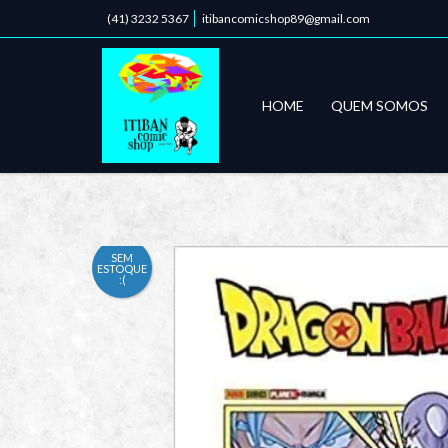
(41) 3232 5367
itibancomicshop89@gmail.com
HOME
QUEM SOMOS
SEM
ESTOQUE
:(