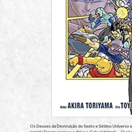
Os Deuses da Destruição do Sexto e Sétimo Universo e
temido Freeza aparece e deixa o Goku intrigado… Qual 