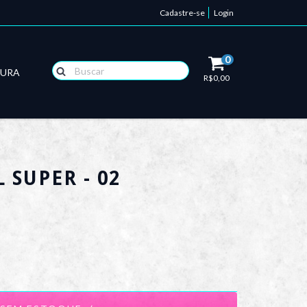
Cadastre-se
Login
0
TURA
R$0,00
 SUPER - 02