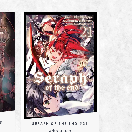
OFERTA
LIMITADA!!!
3
SERAPH OF THE END #21
R$24,90
R$