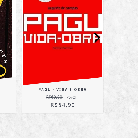
PAGU - VIDA E OBRA
POE
R$69,90
R
7
% OFF
R$64,90