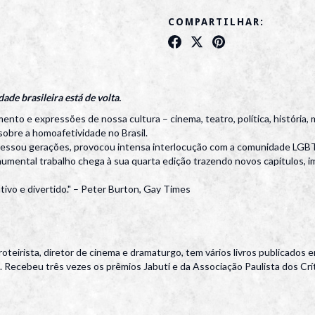
COMPARTILHAR:
de brasileira está de volta.
o e expressões de nossa cultura – cinema, teatro, política, história, medi
 sobre a homoafetividade no Brasil.
vessou gerações, provocou intensa interlocução com a comunidade LGBT
mental trabalho chega à sua quarta edição trazendo novos capítulos, im
tivo e divertido." – Peter Burton, Gay Times
irista, diretor de cinema e dramaturgo, tem vários livros publicados 
so. Recebeu três vezes os prêmios Jabuti e da Associação Paulista dos Cr