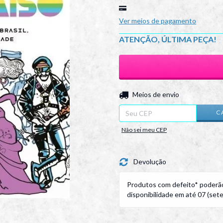
Ver meios de pagamento
ATENÇÃO, ÚLTIMA PEÇA!
Entregas para o CEP:
Meios de envio
C
Não sei meu CEP
Devolução
Produtos com defeito* poderão
disponibilidade em até 07 (sete)