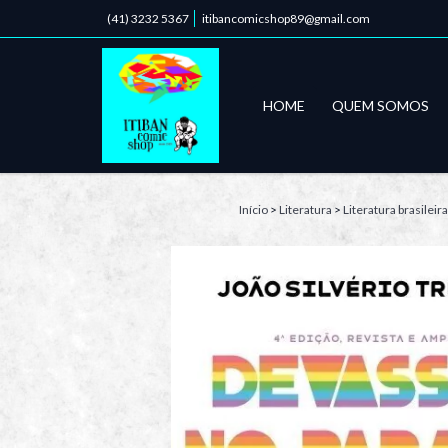
(41) 3232 5367
itibancomicshop89@gmail.com
HOME
QUEM SOMOS
Início
>
Literatura
>
Literatura brasileira