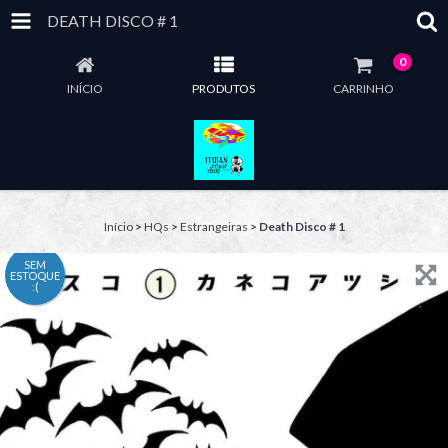
DEATH DISCO # 1
0
INÍCIO
PRODUTOS
CARRINHO
Início
>
HQs
>
Estrangeiras
>
Death Disco # 1
SEM
ESTOQUE
:(