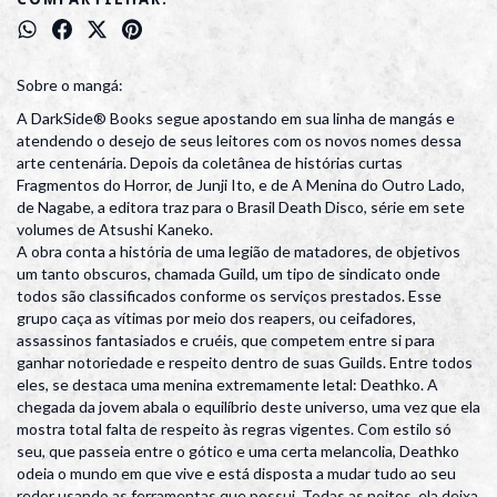
Sobre o mangá:
A DarkSide® Books segue apostando em sua linha de mangás e
atendendo o desejo de seus leitores com os novos nomes dessa
arte centenária. Depois da coletânea de histórias curtas
Fragmentos do Horror, de Junji Ito, e de A Menina do Outro Lado,
de Nagabe, a editora traz para o Brasil Death Disco, série em sete
volumes de Atsushi Kaneko.
A obra conta a história de uma legião de matadores, de objetivos
um tanto obscuros, chamada Guild, um tipo de sindicato onde
todos são classificados conforme os serviços prestados. Esse
grupo caça as vítimas por meio dos reapers, ou ceifadores,
assassinos fantasiados e cruéis, que competem entre si para
ganhar notoriedade e respeito dentro de suas Guilds. Entre todos
eles, se destaca uma menina extremamente letal: Deathko. A
chegada da jovem abala o equilíbrio deste universo, uma vez que ela
mostra total falta de respeito às regras vigentes. Com estilo só
seu, que passeia entre o gótico e uma certa melancolia, Deathko
odeia o mundo em que vive e está disposta a mudar tudo ao seu
redor usando as ferramentas que possui. Todas as noites, ela deixa