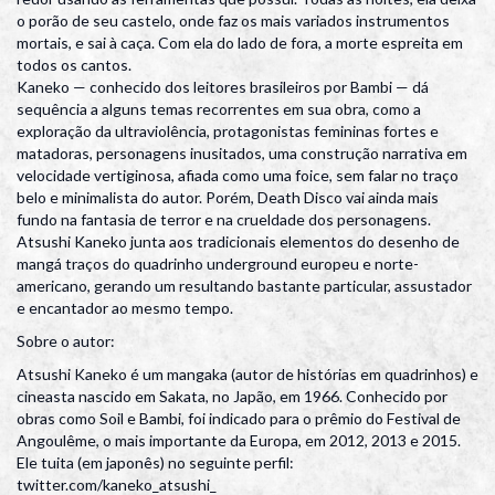
o porão de seu castelo, onde faz os mais variados instrumentos
mortais, e sai à caça. Com ela do lado de fora, a morte espreita em
todos os cantos.
Kaneko — conhecido dos leitores brasileiros por Bambi — dá
sequência a alguns temas recorrentes em sua obra, como a
exploração da ultraviolência, protagonistas femininas fortes e
matadoras, personagens inusitados, uma construção narrativa em
velocidade vertiginosa, afiada como uma foice, sem falar no traço
belo e minimalista do autor. Porém, Death Disco vai ainda mais
fundo na fantasia de terror e na crueldade dos personagens.
Atsushi Kaneko junta aos tradicionais elementos do desenho de
mangá traços do quadrinho underground europeu e norte-
americano, gerando um resultando bastante particular, assustador
e encantador ao mesmo tempo.
Sobre o autor:
Atsushi Kaneko é um mangaka (autor de histórias em quadrinhos) e
cineasta nascido em Sakata, no Japão, em 1966. Conhecido por
obras como Soil e Bambi, foi indicado para o prêmio do Festival de
Angoulême, o mais importante da Europa, em 2012, 2013 e 2015.
Ele tuita (em japonês) no seguinte perfil:
twitter.com/kaneko_atsushi_