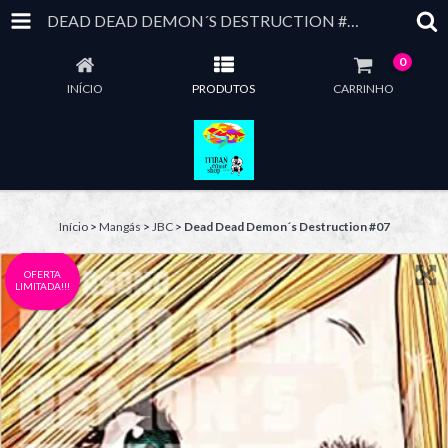
DEAD DEAD DEMON´S DESTRUCTION #07
0
INÍCIO
PRODUTOS
CARRINHO
Início
>
Mangás
>
JBC
>
Dead Dead Demon´s Destruction #07
OFERTA
LIMITADA!!!