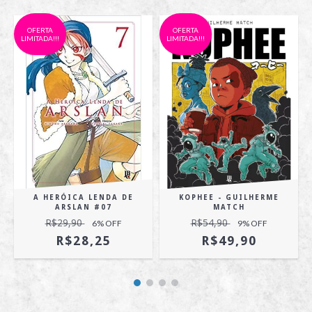
OFERTA
OFERTA
LIMITADA!!!
LIMITADA!!!
A HERÓICA LENDA DE
KOPHEE - GUILHERME
ARSLAN #07
MATCH
R$29,90
R$54,90
6
% OFF
9
% OFF
R$28,25
R$49,90