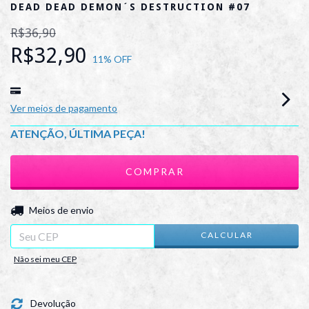
DEAD DEAD DEMON´S DESTRUCTION #07
R$36,90
R$32,90
11
% OFF
Ver meios de pagamento
ATENÇÃO, ÚLTIMA PEÇA!
ALTERAR CEP
Entregas para o CEP:
Meios de envio
CALCULAR
Não sei meu CEP
Devolução