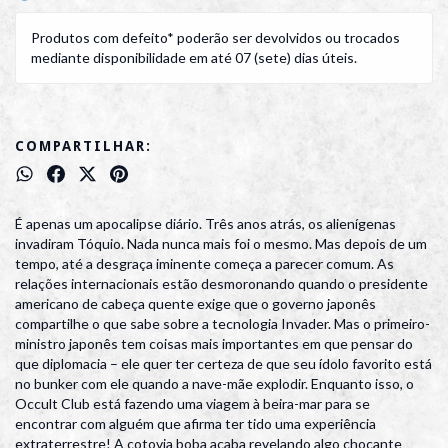
Produtos com defeito* poderão ser devolvidos ou trocados
mediante disponibilidade em até 07 (sete) dias úteis.
COMPARTILHAR:
É apenas um apocalipse diário. Três anos atrás, os alienígenas
invadiram Tóquio. Nada nunca mais foi o mesmo. Mas depois de um
tempo, até a desgraça iminente começa a parecer comum. As
relações internacionais estão desmoronando quando o presidente
americano de cabeça quente exige que o governo japonês
compartilhe o que sabe sobre a tecnologia Invader. Mas o primeiro-
ministro japonês tem coisas mais importantes em que pensar do
que diplomacia – ele quer ter certeza de que seu ídolo favorito está
no bunker com ele quando a nave-mãe explodir. Enquanto isso, o
Occult Club está fazendo uma viagem à beira-mar para se
encontrar com alguém que afirma ter tido uma experiência
extraterrestre! A cotovia boba acaba revelando algo chocante