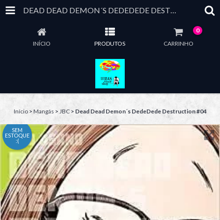
DEAD DEAD DEMON´S DEDEDEDE DESTRUCTION #04
0
INÍCIO
PRODUTOS
CARRINHO
Início
>
Mangás
>
JBC
>
Dead Dead Demon´s DedeDede Destruction #04
SEM
ESTOQUE
:(