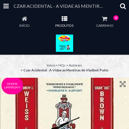
CZAR ACIDENTAL - A VIDAE AS MENTIRAS DE VLADIMIR PUTIN
0
INÍCIO
PRODUTOS
CARRINHO
Início
>
HQs
>
Autorais
>
Czar Acidental - A Vidae as Mentiras de Vladimir Putin
OFERTA
LIMITADA!!!