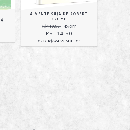
A MENTE SUJA DE ROBERT
CRUMB
UÁ
DEADLY C
R$119,90
4
% OFF
R$114,90
2
X DE
R$57,45
SEM JUROS