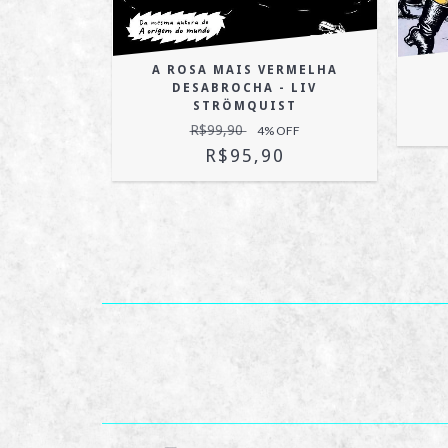
CURÁ
A ROSA MAIS VERMELHA
OFF
DESABROCHA - LIV
STRÖMQUIST
R$99,90
4
% OFF
R$95,90