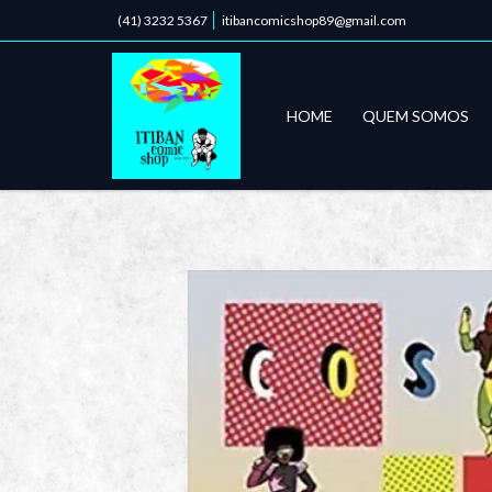
(41) 3232 5367
itibancomicshop89@gmail.com
HOME
QUEM SOMOS