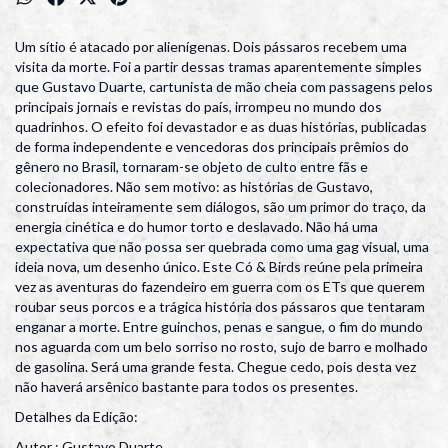
Um sítio é atacado por alienígenas. Dois pássaros recebem uma
visita da morte. Foi a partir dessas tramas aparentemente simples
que Gustavo Duarte, cartunista de mão cheia com passagens pelos
principais jornais e revistas do país, irrompeu no mundo dos
quadrinhos. O efeito foi devastador e as duas histórias, publicadas
de forma independente e vencedoras dos principais prêmios do
gênero no Brasil, tornaram-se objeto de culto entre fãs e
colecionadores. Não sem motivo: as histórias de Gustavo,
construídas inteiramente sem diálogos, são um primor do traço, da
energia cinética e do humor torto e deslavado. Não há uma
expectativa que não possa ser quebrada como uma gag visual, uma
ideia nova, um desenho único. Este Có & Birds reúne pela primeira
vez as aventuras do fazendeiro em guerra com os ETs que querem
roubar seus porcos e a trágica história dos pássaros que tentaram
enganar a morte. Entre guinchos, penas e sangue, o fim do mundo
nos aguarda com um belo sorriso no rosto, sujo de barro e molhado
de gasolina. Será uma grande festa. Chegue cedo, pois desta vez
não haverá arsênico bastante para todos os presentes.
Detalhes da Edição:
Autor : Gustavo Duarte