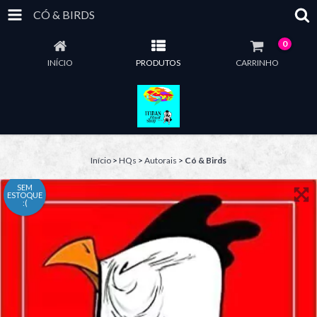
CÓ & BIRDS
0
INÍCIO
PRODUTOS
CARRINHO
Início
>
HQs
>
Autorais
>
Có & Birds
SEM
ESTOQUE
:(