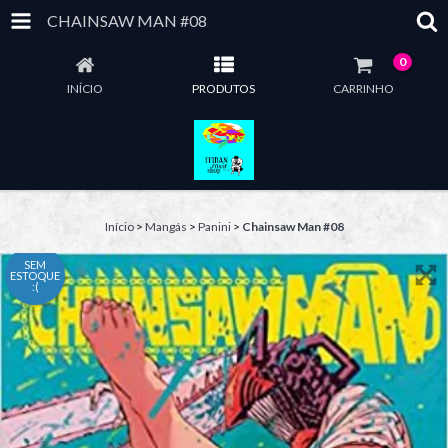
CHAINSAW MAN #08
0
INÍCIO
PRODUTOS
CARRINHO
Início
>
Mangás
>
Panini
>
Chainsaw Man #08
SEM
ESTOQUE
:(