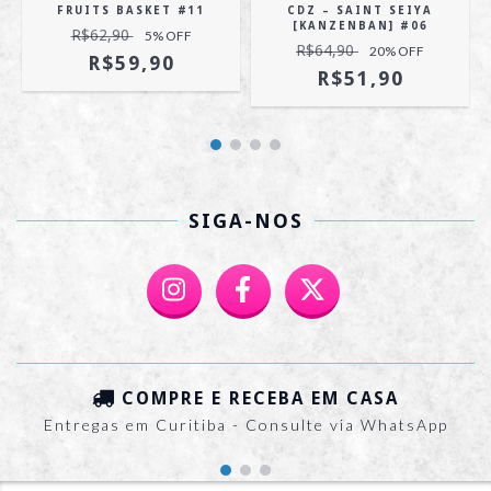
FRUITS BASKET #11
CDZ – SAINT SEIYA
[KANZENBAN] #06
R$62,90
5
% OFF
R$64,90
20
% OFF
R$59,90
R$51,90
SIGA-NOS
COMPRE E RECEBA EM CASA
Entregas em Curitiba - Consulte via WhatsApp