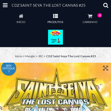
CDZ SAINT SEYA THE LOST CANVAS #25
0
INÍCIO
PRODUTOS
CARRINHO
Início
>
Mangás
>
JBC
>
CDZ Saint Seya The Lost Canvas #25
SEM
ESTOQUE
:(