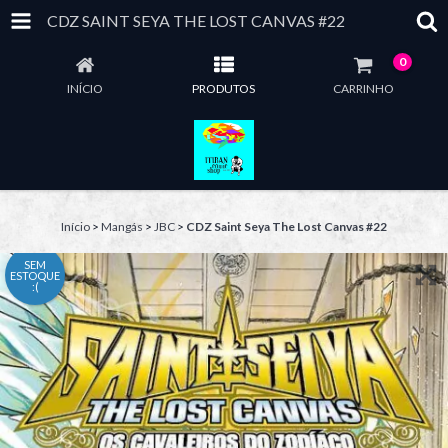
CDZ SAINT SEYA THE LOST CANVAS #22
0
INÍCIO
PRODUTOS
CARRINHO
Início
>
Mangás
>
JBC
>
CDZ Saint Seya The Lost Canvas #22
SEM
ESTOQUE
:(