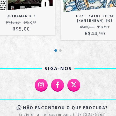
ULTRAMAN # 8
CDZ – SAINT SEIYA
[KANZENBAN] #08
R$15,90
69
% OFF
R$65,00
31
% OFF
R$5,00
R$44,90
SIGA-NOS
NÃO ENCONTROU O QUE PROCURA?
Envie uma mensagem para (41) 3232-5367