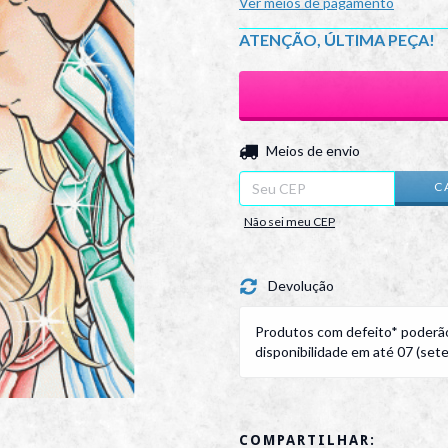
Ver meios de pagamento
ATENÇÃO, ÚLTIMA PEÇA!
Entregas para o CEP:
Meios de envio
C
Não sei meu CEP
Devolução
Produtos com defeito* poderão
disponibilidade em até 07 (sete)
COMPARTILHAR: