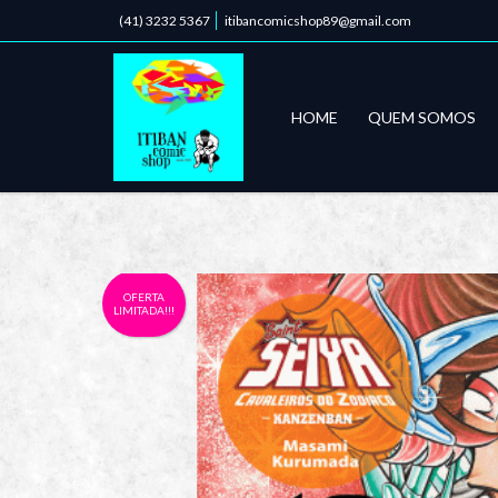
(41) 3232 5367
itibancomicshop89@gmail.com
HOME
QUEM SOMOS
OFERTA
LIMITADA!!!