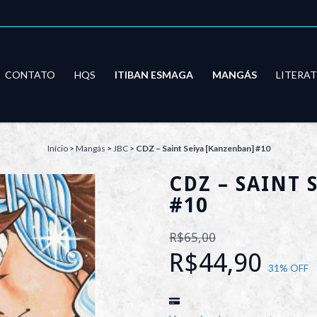
CONTATO
HQS
ITIBAN ESMAGA
MANGÁS
LITERA
Início
>
Mangás
>
JBC
>
CDZ – Saint Seiya [Kanzenban] #10
CDZ – SAINT 
#10
R$65,00
R$44,90
31
% OFF