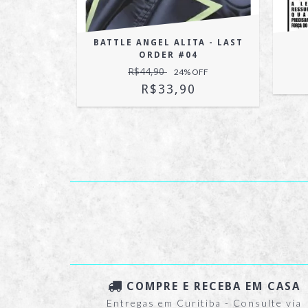
EIYA
BATTLE ANGEL ALITA - LAST
 #05
ORDER #04
R$44,90
OFF
24
% OFF
R$33,90
COMPRE E RECEBA EM CASA
Entregas em Curitiba - Consulte via