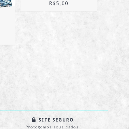
R$5,00
CDZ
[KA
R$
SITE SEGURO
Protegemos seus dados