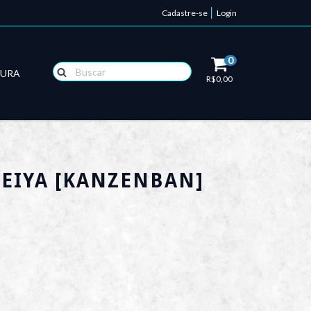
Cadastre-se
Login
0
TURA
R$0,00
SEIYA [KANZENBAN]