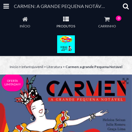
CARMEN: A GRANDE PEQUENA NOTÁVEL
0
INÍCIO
PRODUTOS
CARRINHO
Início
>
Infantojuvenil
>
Literatura
>
Carmen: a grande Pequena Notável
OFERTA
LIMITADA!!!