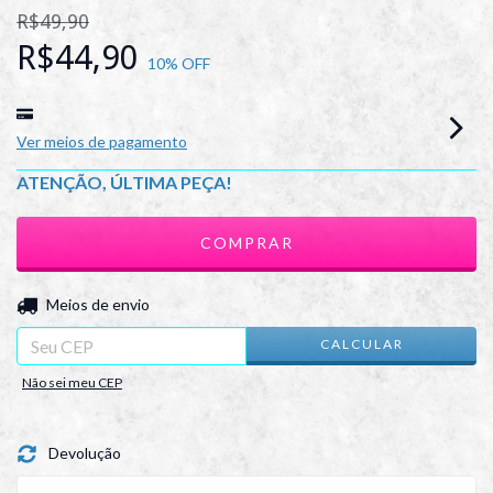
R$49,90
R$44,90
10
% OFF
Ver meios de pagamento
ATENÇÃO, ÚLTIMA PEÇA!
ALTERAR CEP
Entregas para o CEP:
Meios de envio
CALCULAR
Não sei meu CEP
Devolução