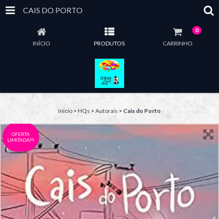
CAIS DO PORTO
0
INÍCIO
PRODUTOS
CARRINHO
Início
>
HQs
>
Autorais
>
Cais do Porto
OFERTA
LIMITADA!!!